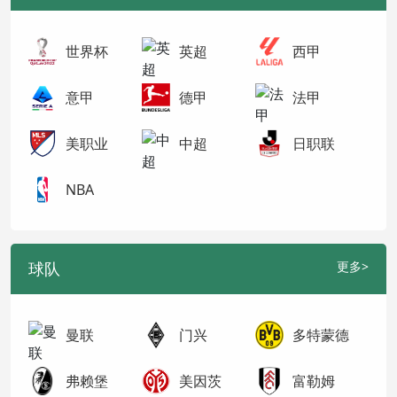
世界杯
英超
西甲
意甲
德甲
法甲
美职业
中超
日职联
NBA
球队
更多>
曼联
门兴
多特蒙德
弗赖堡
美因茨
富勒姆