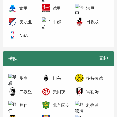
意甲
德甲
法甲
美职业
中超
日职联
NBA
球队
更多>
曼联
门兴
多特蒙德
弗赖堡
美因茨
富勒姆
拜仁
北京国安
利物浦