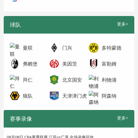
球队
更多>
曼联
门兴
多特蒙德
弗赖堡
美因茨
富勒姆
拜仁
北京国安
利物浦
狼队
天津津门虎
阿森纳
赛事录像
更多>
08月08日 CBA夏季联赛 江苏vs广厦 全场录像回放