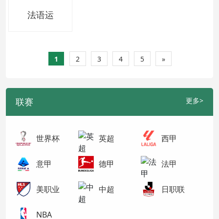
法语运
1
2
3
4
5
»
联赛
更多>
世界杯
英超
西甲
意甲
德甲
法甲
美职业
中超
日职联
NBA