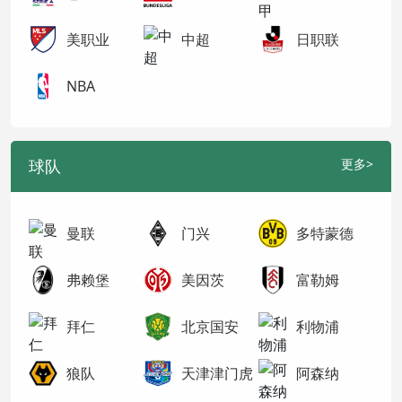
美职业
中超
日职联
NBA
球队
更多>
曼联
门兴
多特蒙德
弗赖堡
美因茨
富勒姆
拜仁
北京国安
利物浦
狼队
天津津门虎
阿森纳