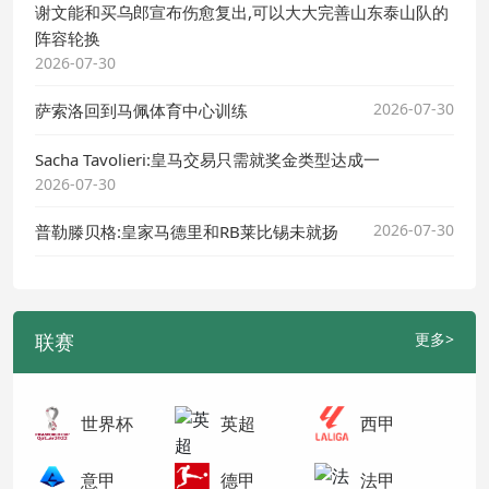
谢文能和买乌郎宣布伤愈复出,可以大大完善山东泰山队的
阵容轮换
2026-07-30
2026-07-30
萨索洛回到马佩体育中心训练
Sacha Tavolieri:皇马交易只需就奖金类型达成一
2026-07-30
2026-07-30
普勒滕贝格:皇家马德里和RB莱比锡未就扬
联赛
更多>
世界杯
英超
西甲
意甲
德甲
法甲