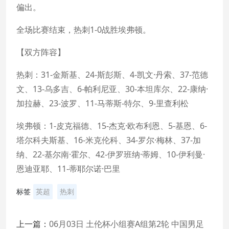
偏出。
全场比赛结束，热刺1-0战胜埃弗顿。
【双方阵容】
热刺：31-金斯基、24-斯彭斯、4-凯文·丹索、37-范德
文、13-乌多吉、6-帕利尼亚、30-本坦库尔、22-康纳·
加拉赫、23-波罗、11-马蒂斯-特尔、9-里查利松
埃弗顿：1-皮克福德、15-杰克·欧布利恩、5-基恩、6-
塔尔科夫斯基、16-米克伦科、34-罗尔·梅林、37-加
纳、22-基尔南·霍尔、42-伊罗班纳·蒂姆、10-伊利曼·
恩迪亚耶、11-蒂耶尔诺·巴里
标签
英超
热刺
上一篇：
06月03日 土伦杯小组赛A组第2轮 中国男足