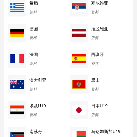
希腊
塞尔维亚
资料
资料
德国
拉脱维亚
资料
资料
法国
西班牙
资料
资料
澳大利亚
黑山
资料
资料
埃及U19
日本U19
资料
资料
南苏丹
马达加斯加U19