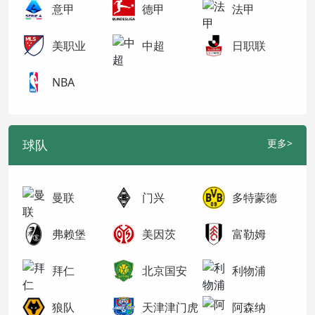
意甲
德甲
法甲
美职业
中超
日职联
NBA
球队
更多>
曼联
门兴
多特蒙德
弗赖堡
美因茨
富勒姆
拜仁
北京国安
利物浦
狼队
天津津门虎
阿森纳