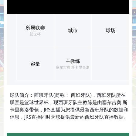
所属联赛
城市
球场
篮世杯
主教练
容量
塞尔吉奥·斯卡里奥洛
球队简介：西班牙队(简称： 西班牙队)，西班牙队所在
联赛是篮球世界杯，现西班牙队主教练是由塞尔吉奥·斯
卡里奥洛带领，JRS直播为您提供最新西班牙队的数据和
信息，JRS直播同时为您提供最新的西班牙队直播数据。