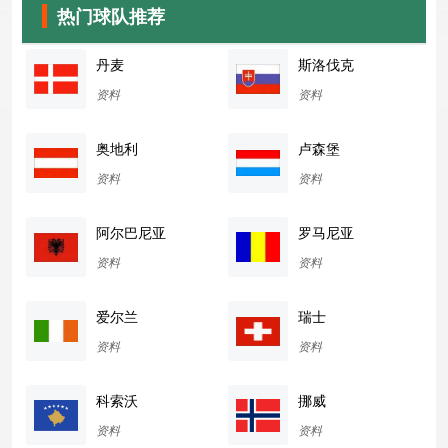
热门球队推荐
丹麦
斯洛伐克
资料
资料
奥地利
卢森堡
资料
资料
阿尔巴尼亚
罗马尼亚
资料
资料
爱尔兰
瑞士
资料
资料
科索沃
挪威
资料
资料