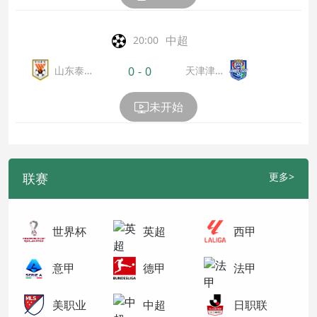
中超
20:00
山东泰
天津津门
0
-
0
山
虎
未开始
联赛
更多>
世界杯
英超
西甲
意甲
德甲
法甲
美职业
中超
日职联