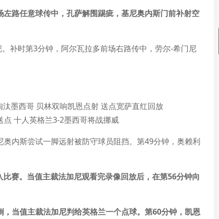
场左路任意球传中，孔萨解围踢疵，基尼奥内斯门前补射空
靶。补时第3分钟，阿尔瓦拉多前场右路传中，劳尔-希门尼
送点 十人英格兰3-2墨西哥将战挪威
尼奥内斯尝试一脚远射被防守球员阻挡。第49分钟，奥赖利
介入比赛。当值主裁法加尼观看完录像回放后，在第56分钟向
倒，当值主裁法加尼判给英格兰一个点球。第60分钟，凯恩