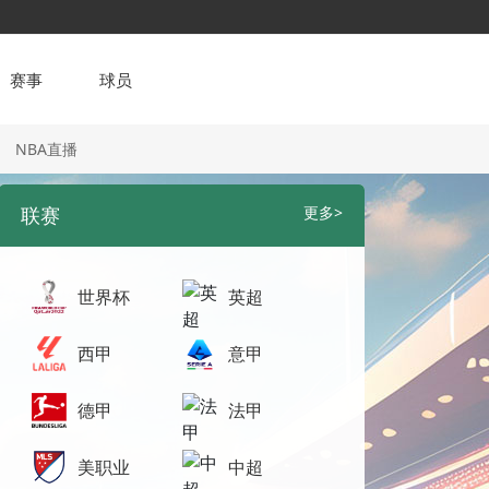
赛事
球员
NBA直播
联赛
更多>
世界杯
英超
西甲
意甲
德甲
法甲
美职业
中超