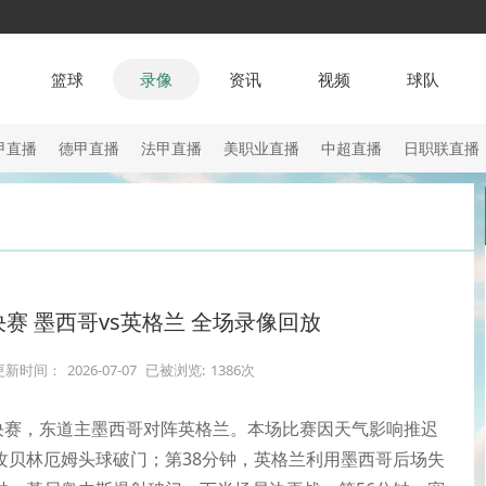
篮球
录像
资讯
视频
球队
甲直播
德甲直播
法甲直播
美职业直播
中超直播
日职联直播
8决赛 墨西哥vs英格兰 全场录像回放
更新时间：
2026-07-07
已被浏览:
1386次
/8决赛，东道主墨西哥对阵英格兰。本场比赛因天气影响推迟
攻贝林厄姆头球破门；第38分钟，英格兰利用墨西哥后场失