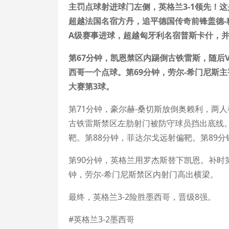
主罚点球射进球门左侧，英格兰3-1领先！
超越法国名宿方丹，追平德国传奇前锋盖德-
A级赛事进球，超越匈牙利名宿普斯卡什，并
第67分钟，凯恩禁区内踢倒古铁雷斯，随后
西哥一个点球。第69分钟，劳尔-希门尼斯主
大赛第3球。
第71分钟，豪尔赫-桑切斯放倒奥赖利，两
古铁雷斯禁区左肋射门被防守球员挡出底线。
靶。第88分钟，菲达尔戈远射偏靶。第89
第90分钟，英格兰用罗杰斯替下凯恩。补时
钟，劳尔-希门尼斯禁区内射门高出横梁。
最终，英格兰3-2险胜墨西哥，晋级8强。
#英格兰3-2墨西哥