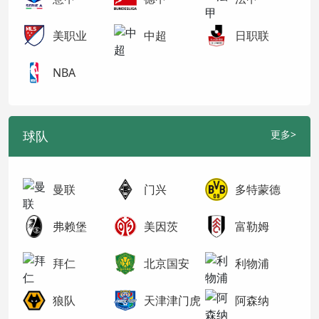
美职业
中超
日职联
NBA
球队
更多>
曼联
门兴
多特蒙德
弗赖堡
美因茨
富勒姆
拜仁
北京国安
利物浦
狼队
天津津门虎
阿森纳