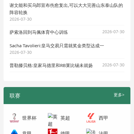
谢文能和买乌郎宣布伤愈复出,可以大大完善山东泰山队的
阵容轮换
2026-07-30
2026-07-30
萨索洛回到马佩体育中心训练
Sacha Tavolieri:皇马交易只需就奖金类型达成一
2026-07-30
2026-07-30
普勒滕贝格:皇家马德里和RB莱比锡未就扬
联赛
更多>
世界杯
英超
西甲
意甲
德甲
法甲