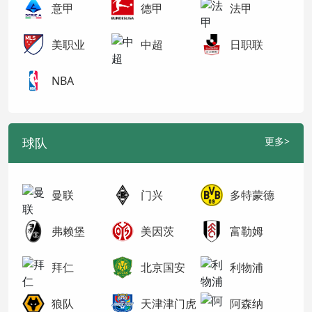
意甲
德甲
法甲
美职业
中超
日职联
NBA
球队
更多>
曼联
门兴
多特蒙德
弗赖堡
美因茨
富勒姆
拜仁
北京国安
利物浦
狼队
天津津门虎
阿森纳