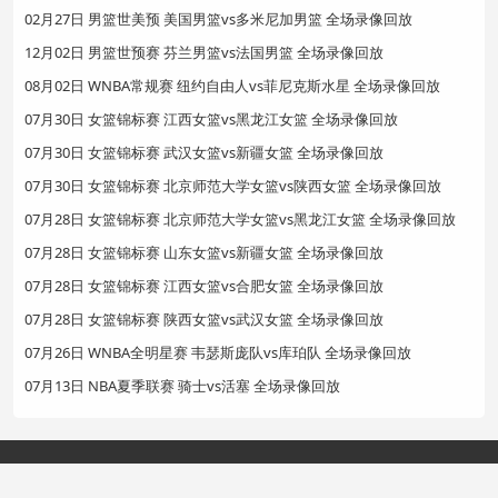
02月27日 男篮世美预 美国男篮vs多米尼加男篮 全场录像回放
12月02日 男篮世预赛 芬兰男篮vs法国男篮 全场录像回放
08月02日 WNBA常规赛 纽约自由人vs菲尼克斯水星 全场录像回放
07月30日 女篮锦标赛 江西女篮vs黑龙江女篮 全场录像回放
07月30日 女篮锦标赛 武汉女篮vs新疆女篮 全场录像回放
07月30日 女篮锦标赛 北京师范大学女篮vs陕西女篮 全场录像回放
07月28日 女篮锦标赛 北京师范大学女篮vs黑龙江女篮 全场录像回放
07月28日 女篮锦标赛 山东女篮vs新疆女篮 全场录像回放
07月28日 女篮锦标赛 江西女篮vs合肥女篮 全场录像回放
07月28日 女篮锦标赛 陕西女篮vs武汉女篮 全场录像回放
07月26日 WNBA全明星赛 韦瑟斯庞队vs库珀队 全场录像回放
07月13日 NBA夏季联赛 骑士vs活塞 全场录像回放
Copyright©2024 赛事直播网