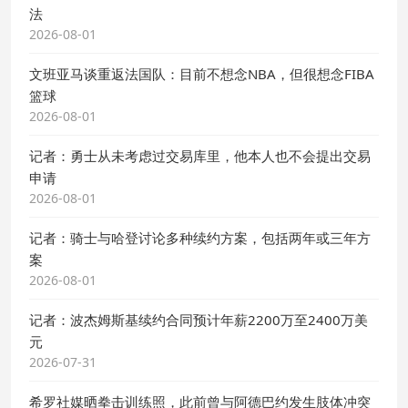
法
2026-08-01
文班亚马谈重返法国队：目前不想念NBA，但很想念FIBA
篮球
2026-08-01
记者：勇士从未考虑过交易库里，他本人也不会提出交易
申请
2026-08-01
记者：骑士与哈登讨论多种续约方案，包括两年或三年方
案
2026-08-01
记者：波杰姆斯基续约合同预计年薪2200万至2400万美
元
2026-07-31
希罗社媒晒拳击训练照，此前曾与阿德巴约发生肢体冲突