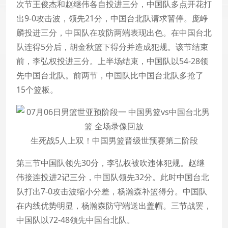
次节王俊杰和赵继伟各自投进三分，中国队多点开花打
出9-0攻击波，领先21分，中国台北队请求暂停。庞峥
麟投进三分，中国队在攻防两端表现出色。在中国台北
队连得5分后，胡金秋篮下得分并造成犯规。该节结束
前，李弘权投进三分。上半场结束，中国队以54-28领
先中国台北队。前两节，中国队比中国台北队多抢了
15个篮板。
生死战5人上双！中国男篮晋级世预赛第二阶段
第三节中国队领先30分，李弘权被吹违体犯规。赵继
伟接连投进2记三分，中国队领先32分。此时中国台北
队打出7-0攻击波缩小分差，杨瀚森补篮得分。中国队
在内线优势明显，杨瀚森防守端送出盖帽。三节战罢，
中国队以72-48领先中国台北队。