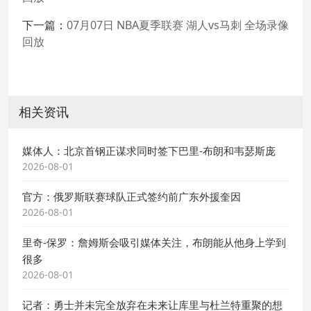
下一篇：
07月07日 NBA夏季联赛 湖人vs马刺 全场录像
回放
相关资讯
媒体人：北京首钢正谋求同时签下巴里-布朗和韦瑟斯庞
2026-08-01
官方：俄罗斯联赛球队正式签约前广东外援奎因
2026-08-01
里奇-保罗：詹姆斯会吸引媒体关注，布朗能从他身上学到
很多
2026-08-01
记者：勇士并未完全放弃在未来让库里与杜兰特重聚的想