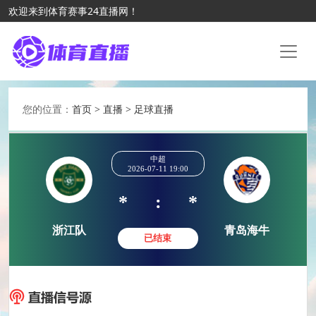
欢迎来到体育赛事24直播网！
您的位置：
首页
>
直播
>
足球直播
中超
2026-07-11 19:00
*
:
*
浙江队
青岛海
已结束