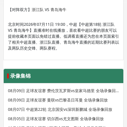
【对阵双方】
浙江队
VS
青岛海牛
北京时间2026年07月11日 19:00，中超【中超第18轮 浙江队
VS 青岛海牛】直播准时在线播放，喜欢看中超比赛的朋友可以
提前收藏本页面以免错过直播。低调看直播还为您在本页面索引
了相关中超直播、浙江队直播、青岛海牛直播的近期比赛列表以
及两队历史交锋、两队赛程。
录像集锦
08月09日 足球友谊赛 费伦茨瓦罗斯vs皇家马德里 全场录像回
放
08月09日 足球友谊赛 曼联vs巴黎圣日耳曼 全场录像回放
08月07日 中超第22轮 北京国安vs深圳新鹏城 全场录像回放
08月05日 足球友谊赛 切尔西vs尤文图斯 全场录像回放